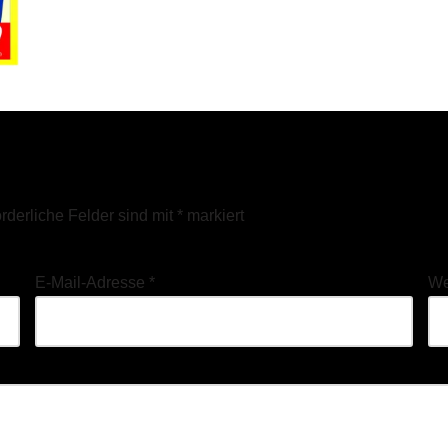
orderliche Felder sind mit
*
markiert
E-Mail-Adresse
*
We