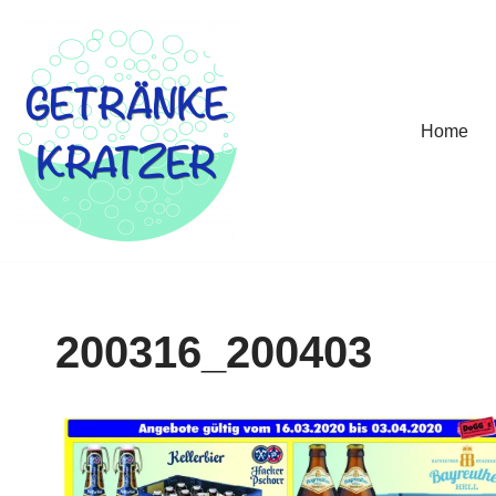
Zum
Inhalt
springen
Home
200316_200403