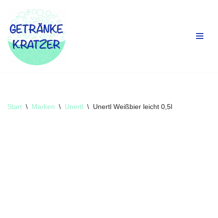
Zum
Inhalt
springen
Start
\
Marken
\
Unertl
\
Unertl Weißbier leicht 0,5l