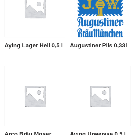
Aying Lager Hell 0,5 l
Augustiner Pils 0,33l
Arco Bräu Moser
Aying Urweisse 0,5 l