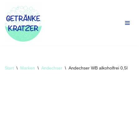
Zum
Inhalt
springen
Start
\
Marken
\
Andechser
\
Andechser WB alkoholfrei 0,5l