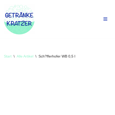
Zum
Inhalt
springen
Start
\
Alle Artikel
\
Sch?fferhofer WB 0,5 l