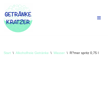
Zum
Inhalt
springen
Start
\
Alkoholfreie Getränke
\
Wasser
\
R?mer spritz 0,75 l