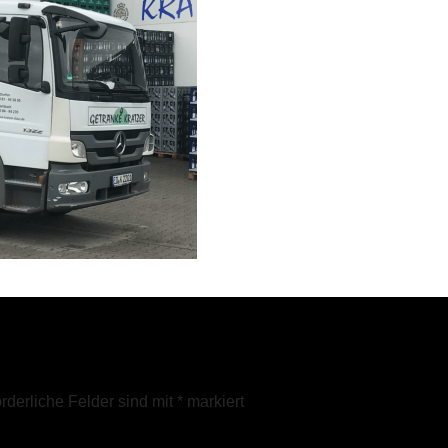
orderliche Felder sind mit
*
markiert