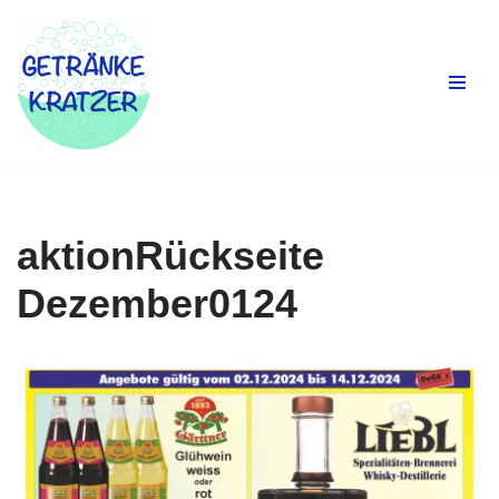
Zum
Inhalt
springen
aktionRückseite
Dezember0124