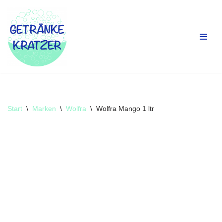
Zum
Inhalt
springen
Start
\
Marken
\
Wolfra
\
Wolfra Mango 1 ltr