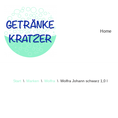
Zum
Inhalt
springen
Home
Start
\
Marken
\
Wolfra
\
Wolfra Johann schwarz 1,0 l