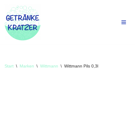
Zum
Inhalt
springen
Start
\
Marken
\
Wittmann
\
Wittmann Pils 0,3l