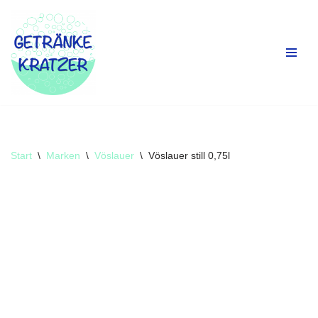
Zum
Inhalt
springen
Start
\
Marken
\
Vöslauer
\
Vöslauer still 0,75l