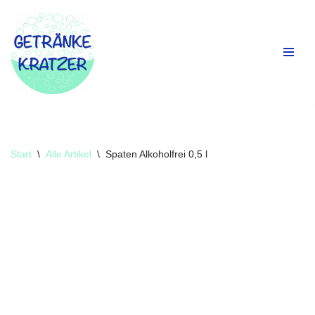
Zum
Inhalt
springen
Start
\
Alle Artikel
\
Spaten Alkoholfrei 0,5 l