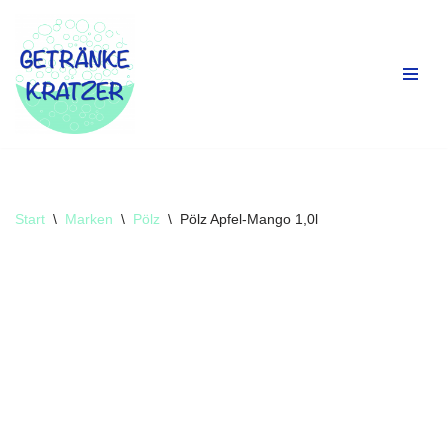
Zum
Inhalt
springen
Start
\
Marken
\
Pölz
\
Pölz Apfel-Mango 1,0l