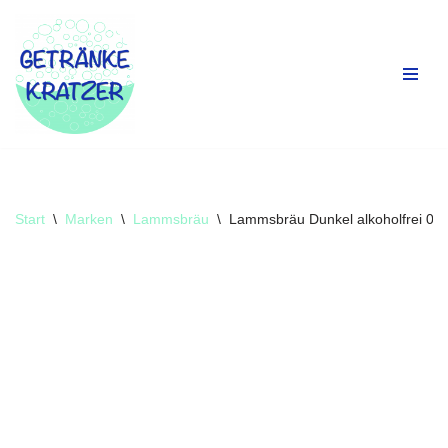
Zum
Inhalt
springen
Start
\
Marken
\
Lammsbräu
\
Lammsbräu Dunkel alkoholfrei 0,3