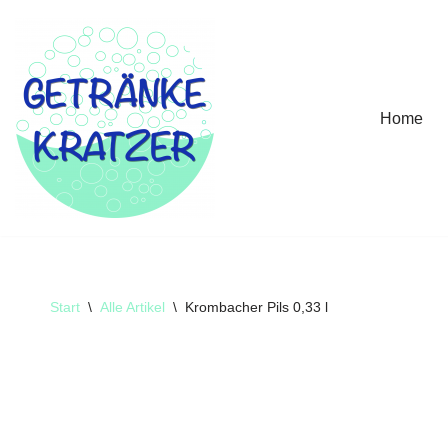
Zum
Inhalt
springen
Home
Start
\
Alle Artikel
\
Krombacher Pils 0,33 l