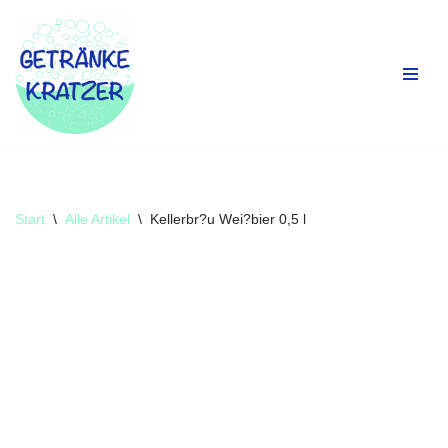
Zum
Inhalt
springen
Start
\
Alle Artikel
\
Kellerbr?u Wei?bier 0,5 l