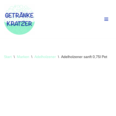
Zum
Inhalt
springen
Start
\
Marken
\
Adelholzener
\
Adelholzener sanft 0,75l Pet