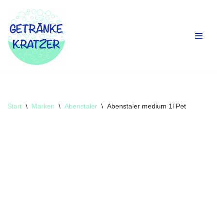
Zum
Inhalt
springen
Start
\
Marken
\
Abenstaler
\
Abenstaler medium 1l Pet