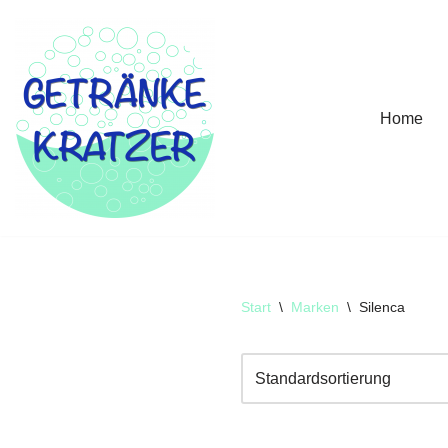
Zum
Inhalt
springen
Home
Start
\
Marken
\
Silenca