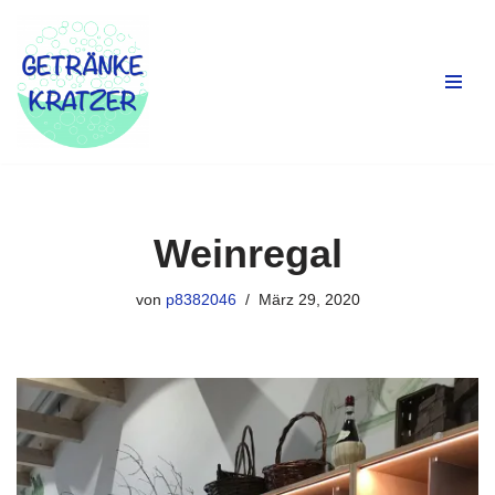
Zum
Inhalt
springen
Weinregal
von
p8382046
März 29, 2020